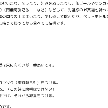
にむいたり、切ったり、包みを取ったりし、缶ビールやワンカ
り（南無阿弥陀仏・・など）などして、先祖様の御冥福を祈っ
墓の周りの土にまいたり、少し残して飲んだり、ペットボトル
も持って帰ってから食べても結構です。
様は東に向くのが一番良いです。
ロウソク（電球製含む）をつける。
る。（この時に線香はつけない）
を下げ、それから線香をつける。
のです。